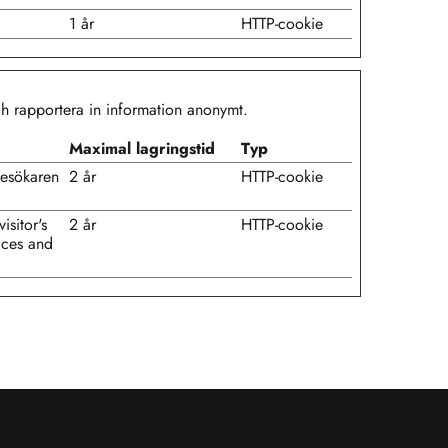
1 år
HTTP-cookie
ch rapportera in information anonymt.
Maximal lagringstid
Typ
besökaren
2 år
HTTP-cookie
isitor's
2 år
HTTP-cookie
ices and