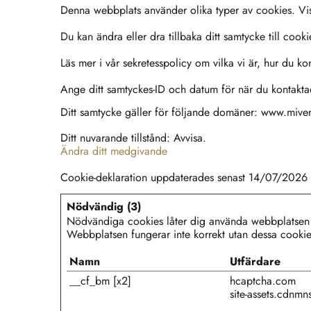
Denna webbplats använder olika typer av cookies. Viss
Du kan ändra eller dra tillbaka ditt samtycke till cook
Läs mer i vår sekretesspolicy om vilka vi är, hur du ko
Ange ditt samtyckes-ID och datum för när du kontakta
Ditt samtycke gäller för följande domäner: www.mive
Ditt nuvarande tillstånd: Avvisa.
Ändra ditt medgivande
Cookie-deklaration uppdaterades senast 14/07/2026
Nödvändig (3)
Nödvändiga cookies låter dig använda webbplatsen g
Webbplatsen fungerar inte korrekt utan dessa cookie
Namn
Utfärdare
__cf_bm [x2]
hcaptcha.com
site-assets.cdnm