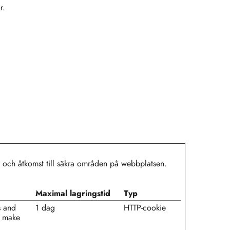
r.
 och åtkomst till säkra områden på webbplatsen.
Maximal lagringstid
Typ
s and
1 dag
HTTP-cookie
to make